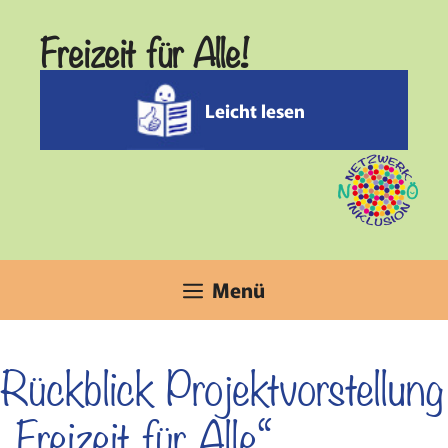
Zum
Freizeit für Alle!
Inhalt
springen
Leicht lesen
Menü
Rückblick Projektvorstellung
„Freizeit für Alle“