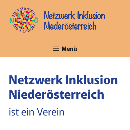
Zum
Inhalt
Netzwerk Inklusion
springen
Niederösterreich
Menü
Netzwerk Inklusion
Niederösterreich
ist ein Verein