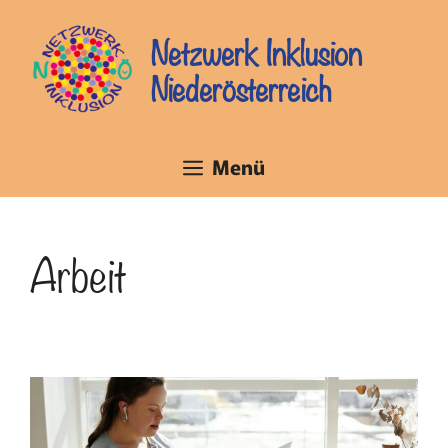
Zum
Inhalt
Netzwerk Inklusion
springen
Niederösterreich
Menü
Arbeit