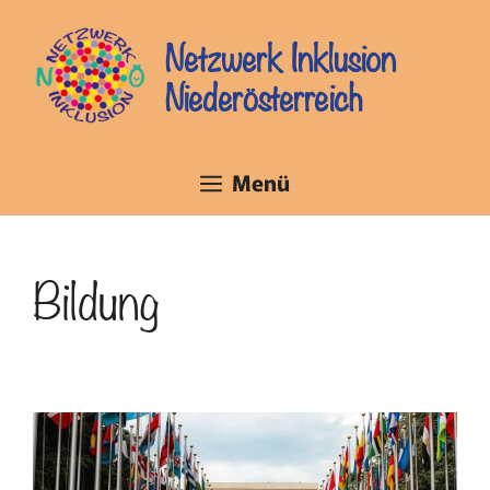
Zum
Inhalt
Netzwerk Inklusion
springen
Niederösterreich
Menü
Bildung